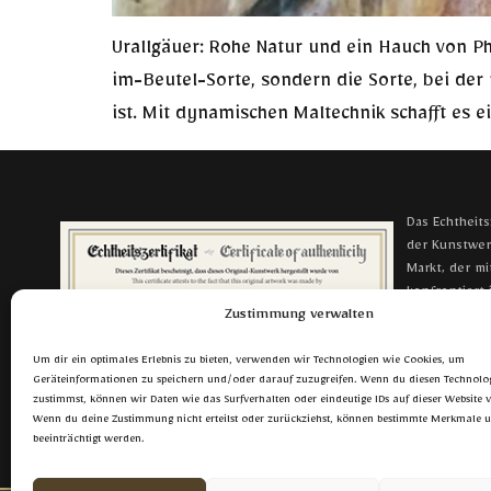
Urallgäuer: Rohe Natur und ein Hauch von Ph
im-Beutel-Sorte, sondern die Sorte, bei der 
ist. Mit dynamischen Maltechnik schafft es
Das Echtheitsz
der Kunstwer
Markt, der m
konfrontiert 
Zustimmung verwalten
verlassen, da
Crashkunst e
Um dir ein optimales Erlebnis zu bieten, verwenden wir Technologien wie Cookies, um
Geräteinformationen zu speichern und/oder darauf zuzugreifen. Wenn du diesen Technolo
zustimmst, können wir Daten wie das Surfverhalten oder eindeutige IDs auf dieser Website v
Wenn du deine Zustimmung nicht erteilst oder zurückziehst, können bestimmte Merkmale 
beeinträchtigt werden.