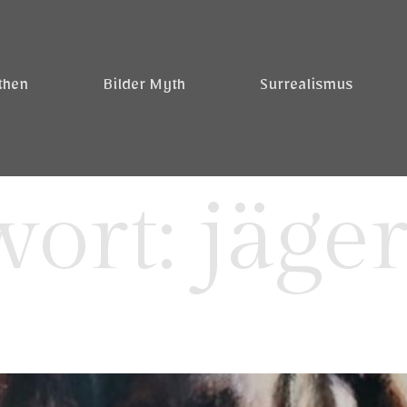
then
Bilder Myth
Surrealismus
wort:
jäge