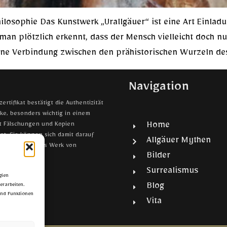
ilosophie Das Kunstwerk „Urallgäuer“ ist eine Art Einlad
man plötzlich erkennt, dass der Mensch vielleicht doch nu
 eine Verbindung zwischen den prähistorischen Wurzeln de
Navigation
ertifikat bestätigt die Authentizität
ke, besonders wichtig in einem
Home
it Fälschungen und Kopien
ist. Sie können sich damit darauf
Allgäuer Mythen
ss sie ein echtes Werk von
Bilder
rwerben.
Surrealismus
gien
Blog
erarbeiten.
und Funktionen
Vita