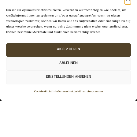
Um dir ein optimales Erlebnis zu bieten, verwenden wir Technologien wie Cookies, um
Geräteinformationen zu speichern und/oder darauf zuzugreifen. Wenn du diesen
Technologien zustimmst, können wir Daten wie das Surfverhalten oder eindeutige IDs auf
dieser Website verarbeiten. Wenn du deine Zustimmung nicht erteilst oder zurückziehst,
können bestimmte Merkmale und Funktionen beeinträchtigt werden.
Das Echtheitszertifikat bestätigt
die Authentizität der
Kunstwerke, besonders wichtig
AKZEPTIEREN
in einem Markt, der mit
Fälschungen und Kopien
ABLEHNEN
konfrontiert ist. Sie können sich
damit darauf verlassen, dass sie
EINSTELLUNGEN ANSEHEN
ein echtes Werk von Crashkunst
erwerben.
Cookie-Richtlinie
Datenschutzerklärung
Impressum
Navigation
Home
Kontakt
Allgäuer Mythen
Impressum